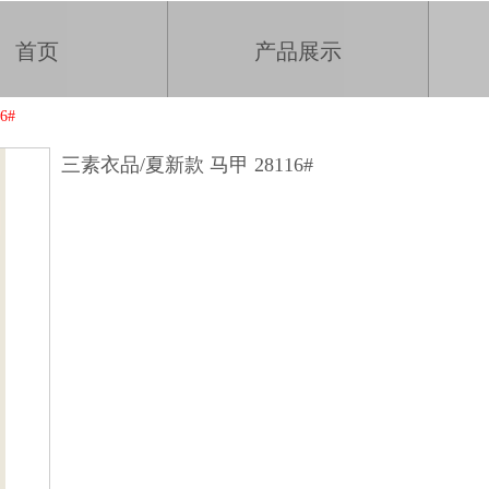
首页
产品展示
6#
三素衣品/夏新款 马甲 28116#