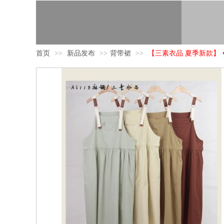
首页
>>
新品发布
>>
背带裙
>>
【三素衣品 夏季新款】 🍀 