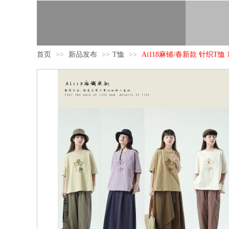
首页
>>
新品发布
>>
T恤
>>
Ai118麻铺/春新款 针织T恤 12