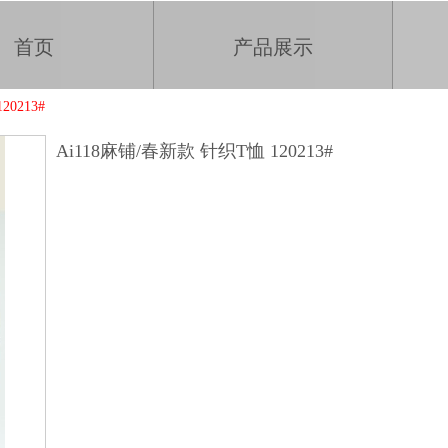
首页
产品展示
0213#
Ai118麻铺/春新款 针织T恤 120213#